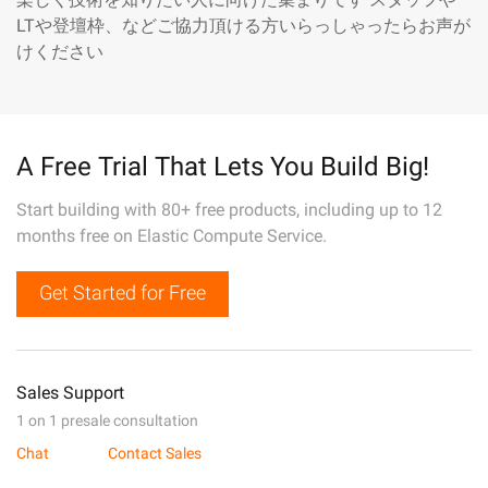
LTや登壇枠、などご協力頂ける方いらっしゃったらお声が
けください
A Free Trial That Lets You Build Big!
Start building with 80+ free products, including up to 12
months free on Elastic Compute Service.
Get Started for Free
Sales Support
1 on 1 presale consultation
Chat
Contact Sales