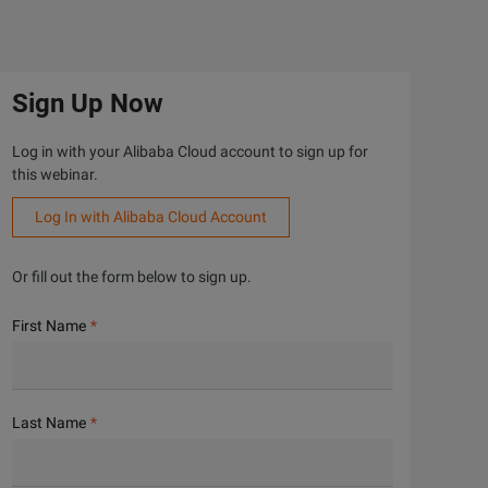
Sign Up Now
Log in with your Alibaba Cloud account to sign up for
this webinar.
Log In with Alibaba Cloud Account
Or fill out the form below to sign up.
First Name
Last Name