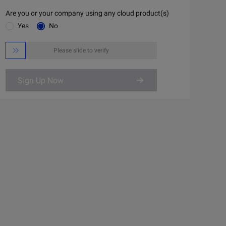
Are you or your company using any cloud product(s)
Yes
No

Please slide to verify
Sign Up Now