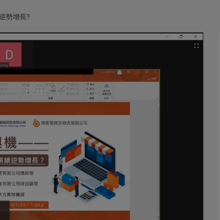
逆勢增長?