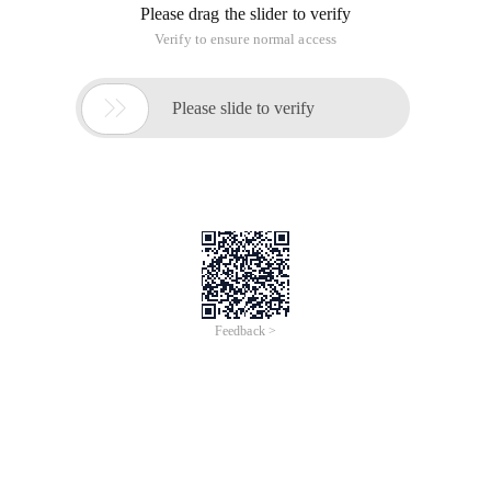
Overview
このオンラインイベントに参加して、クラウドとデータインテ
リジェンスで
次世代のデジタルスタンダードを手にしましょう。
このイベントではAlibaba Cloudのエグゼクティブ、ITエキスパ
ート、
パートナーから、テクノロジーや最新のトレンドについて共有
いたします。
オープニング・キーノートでは、Alibaba Cloud Intelligenceプレ
ジデント兼
Alibaba DAMO Academy先端研究所所長のJeff Zhangと、
Alibaba Cloud
Intelligence InternationalプレジデントSelina Yuanより、アリバ
バクラウド
の取り組みと戦略についてお話いたします。
さらに多くのセッションでは、新製品の発表に加えて、Alibaba