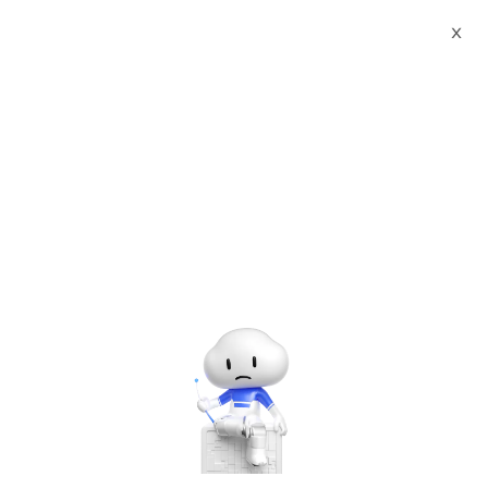
Webinars
Alibaba Cloud Asia Gateway Summit in Japan(Main Session)
X
Log In to Continue
Please enter the email you used to sign up for this webinar.
Log In
Please sign up for the webinar.
Alibaba Cloud Asia Gateway Summit in Japan(Main Session)
Wednesday, Aug. 19, 2020 | 5:26 PM - 5:26 PM UTC+9:00
Other Solutions