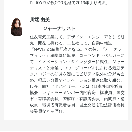
Dr.JOY取締役COOを経て2019年より現職。
川端 由美
ジャーナリスト
住友電気工業にて、デザイン・エンジニアとして研
究・開発に携わる。二玄社にて、自動車雑誌
『NAVI』の編集記者となる。その後、『カーグラ
フィック』編集部に転属。ローランド・ベルガーに
て、イノベーション・ダイレクターに就任。ジャー
ナリストと兼業しつつ、グローバルにおける最新テ
クノロジーの知見を礎にモビリティ以外の分野も含
め、幅広い分野でイノベーション推進に取り組む。
現在、同社アドバイザー。FCCJ（日本外国特派員
協会）レギュラーメンバー内閣官房・構成員、国交
省・有識者委員、警察庁・有識者委員、内閣府・構
成員、環境省有識者委員、国土交通省独法評価委員
会委員などを歴任。