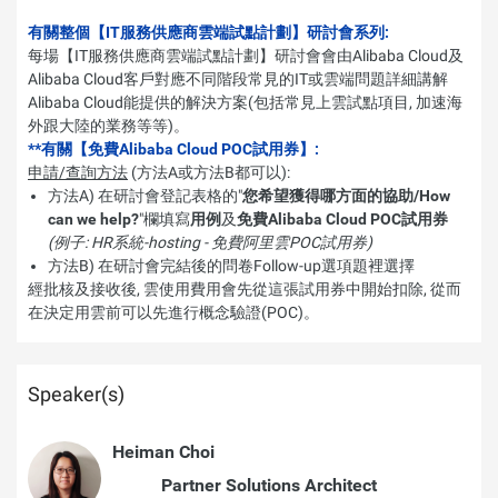
有關整個【IT服務供應商雲端試點計劃】研討會系列:
每場【IT服務供應商雲端試點計劃】研討會會由Alibaba Cloud及
Alibaba Cloud客戶對應不同階段常見的IT或雲端問題詳細講解
Alibaba Cloud能提供的解決方案(包括常見上雲試點項目, 加速海
外跟大陸的業務等等)。
**有關【免費Alibaba Cloud POC試用券】:
申請/查詢方法
(方法A或方法B都可以):
方法A) 在研討會登記表格的"
您希望獲得哪方面的協助/How
can we help?
"欄填寫
用例
及
免費Alibaba Cloud POC試用券
(例子: HR系統-hosting - 免費阿里雲POC試用券)
方法B) 在研討會完結後的問卷Follow-up選項題裡選擇
經批核及接收後, 雲使用費用會先從這張試用券中開始扣除, 從而
在決定用雲前可以先進行概念驗證(POC)。
Speaker(s)
Heiman Choi
Partner Solutions Architect