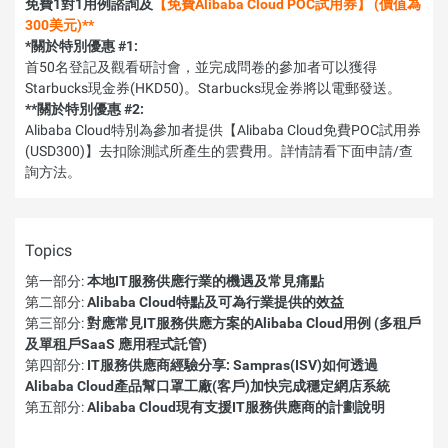
免費1對1用例諮詢及
【免費Alibaba Cloud POC試用券】 (價值為
300美元)**
*關於特別優惠 #1:
首50名登記及觀看研討會，並完成問卷的參加者可以獲得
Starbucks現金券(HKD50)。Starbucks現金券將以電郵發送。
**關於特別優惠 #2:
Alibaba Cloud特別為參加者提供【Alibaba Cloud免費POC試用券
(USD300)】去扣除測試所產生的雲費用。詳情請看下面申請/查
詢方法。
Topics
第一部分:
本地IT服務供應行業的機遇及常見痛點
第二部分:
Alibaba Cloud特點及可為行業提供的效益
第三部分:
對應常見IT服務供應方案的Alibaba Cloud用例 (多租戶
及單租戶SaaS 應用程式託管)
第四部分:
IT服務供應商經驗分享: Sampras(ISV)如何透過
Alibaba Cloud產品幫口罩工廠(客戶)加快完成穩定網店系統
第五部分:
Alibaba Cloud現有支援IT服務供應商的計劃說明