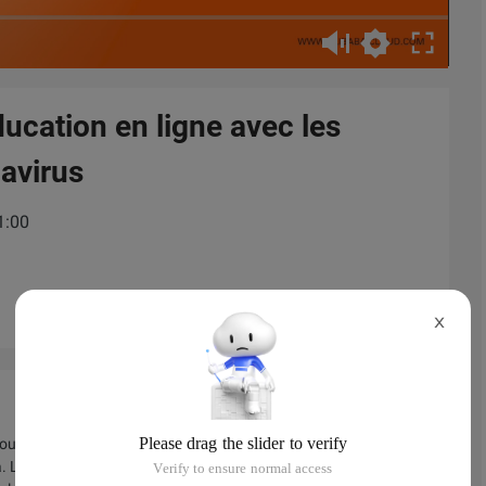
ucation en ligne avec les
avirus
1:00
X
loud vous offre un panel de services de cloud puissants pour
. La solution vous permet aussi de créer des plateformes