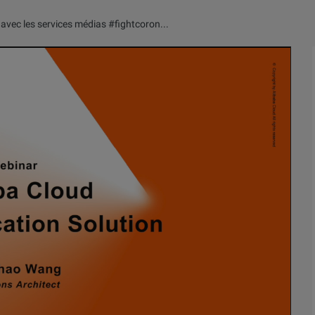
Apprenez où vous voulez: éducation en ligne avec les services médias #fightcoronavirus