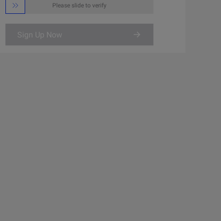

Please slide to verify
Sign Up Now