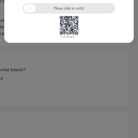
r lancer ou développer rapidement votre entreprise dans le
 comment vous pouvez créer votre propre plate-forme
ia Service et DingTalk au cours de la délicate période de
e partout».
auriez besoin?
ud