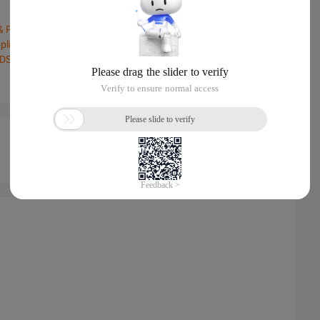
& Proptech in Thailand Real Estate Sector
Application Management & E-Commerce Solution
DS & Secure Cloud Native Applications