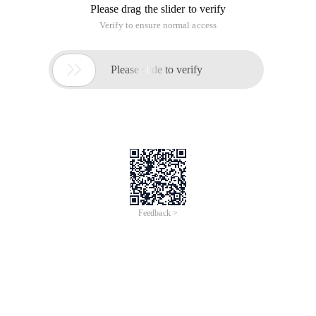
Thursday, September. 17, 2020
07:00 AM - 07:15 AM UTC+00:00
Add to calendar
Overview
阿里云合作伙伴峰会是阿里云首屈一指的合作伙伴盛会。来自全
球各地的阿里巴巴产品负责人和合作伙伴齐聚一堂，分享、学
习、互动和庆祝。现在就注册，开始与阿里巴巴一起完善Go-
Asia扩张战略，帮助我们的客户找到共享解决方案并加速数字化
转型
Topics