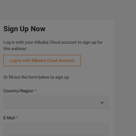
Sign Up Now
Log in with your Alibaba Cloud account to sign up for
this webinar.
Log In with Alibaba Cloud Account
Or fill out the form below to sign up.
Country/Region
E-Mail