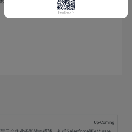
总裁和亚洲高级副总裁
Up-Coming
开场主题：阿里巴巴生态系统的敏捷数字转型。阿里云合作业务和战略概述，包括Salesforce和VMware。