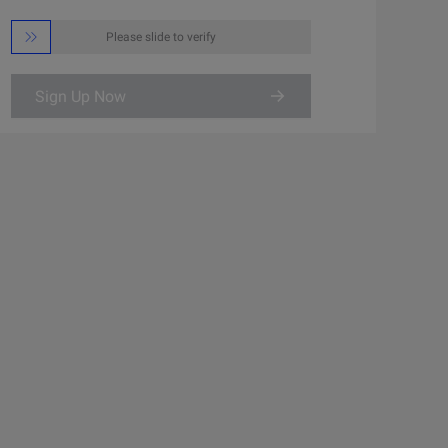

Please slide to verify
Sign Up Now